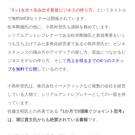
「0→1を次々生み出す新規ビジネスの作り方」
というタイトル
で無料WEBセミナーは開催されています。
松本剛徹氏の他に、小島幹登氏も講師を務めています。
シリアルアントレプレナーである松本剛徹氏と新規事業をいく
つも立ち上げてみた多角化経営者である小島幹登氏が、ビジネ
スチャンスの掴み方やアイディアの探し方、収益につながるビ
ジネスモデルの作り方、そして
売上を得るまでの6つのステッ
プを無料で公開
しているのです。
小島幹登氏は、株式会社イーメディックなど複数の会社を経営
している人物で、シリアルアントレプレナーとしての一面を持
っています。
佐藤文昭氏との共著である
『1か月で3億稼ぐジョイント思考』
は、堀江貴文氏からも絶賛されている書籍
です。