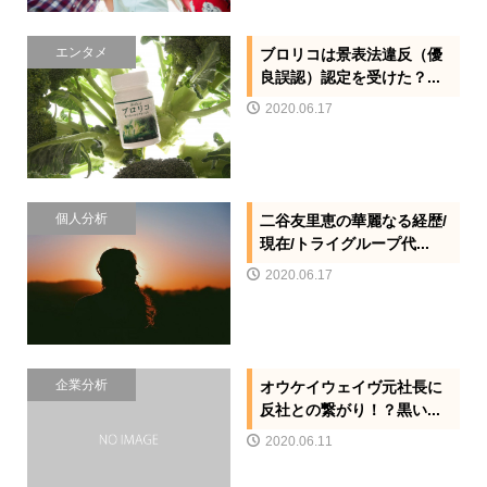
エンタメ
ブロリコは景表法違反（優
良誤認）認定を受けた？...
2020.06.17
個人分析
二谷友里恵の華麗なる経歴/
現在/トライグループ代...
2020.06.17
企業分析
オウケイウェイヴ元社長に
反社との繋がり！？黒い...
2020.06.11