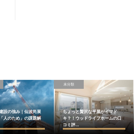
未分類
建設の強み｜仙波尚展
ちょっと贅沢な平屋がイマド
「人のため」の課題解
キ？！ウッドライフホームの口
コミ評...