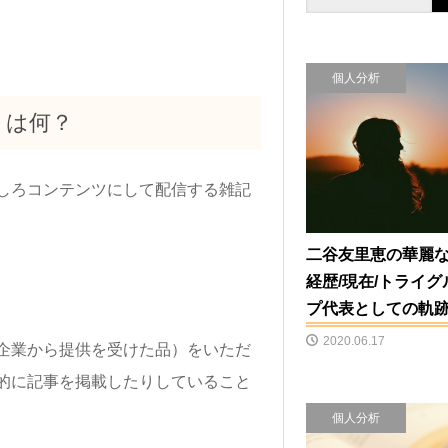
個人分析
」は何？
しろコンテンツにして配信する雑記
二谷友里恵の華麗
経歴/現在/トライグ
プ代表としての軌
2020.06.17
企業から提供を受けた品）をいただ
的に記事を掲載したりしていること
個人分析