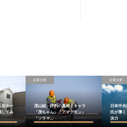
企業分析
企業分析
石友ホー
茂山組、評判の真相！キャラ
日本中央
感してみ
「茂ちゃん」「アマグモン」
氏が導く
「ソラマ...
決力