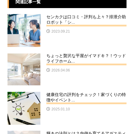
関連記事一覧
センカクは口コミ・評判も上々？排泄介助
ロボット「シ...
2023.09.21
ちょっと贅沢な平屋がイマドキ？！ウッド
ライフホーム...
2026.04.06
健康住宅の評判をチェック！家づくりの特
徴やイベント...
2025.01.10
輝きの法則とは？内側を育てるアガスティ