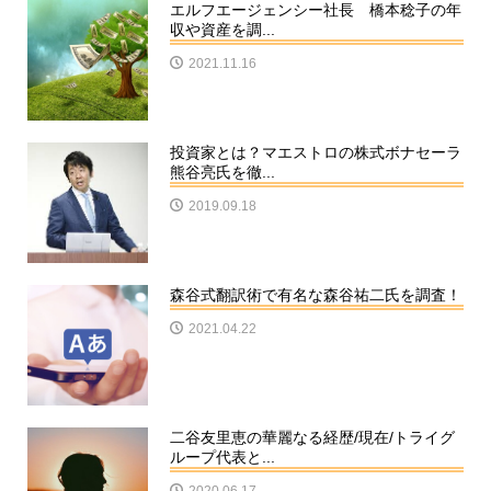
エルフエージェンシー社長 橋本稔子の年
収や資産を調...
2021.11.16
投資家とは？マエストロの株式ボナセーラ
熊谷亮氏を徹...
2019.09.18
森谷式翻訳術で有名な森谷祐二氏を調査！
2021.04.22
二谷友里恵の華麗なる経歴/現在/トライグ
ループ代表と...
2020.06.17