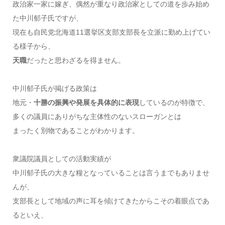
政治家一家に嫁ぎ、偶然が重なり政治家としての道を歩み始め
た中川郁子氏ですが、
現在も自民党北海道11選挙区支部支部長を立派に勤め上げてい
る様子から、
天職
だったと思わざるを得ません。
中川郁子氏が掲げる政策は
地元・
十勝の振興や発展を具体的に表現
しているのが特徴で、
多くの議員にありがちな主体性のないスローガンとは
まったく別物であることがわかります。
衆議院議員としての活動実績が
中川郁子氏の大きな糧となっていることは言うまでもありませ
んが、
支部長として地域の声に耳を傾けてきたからこその着眼点であ
るといえ、