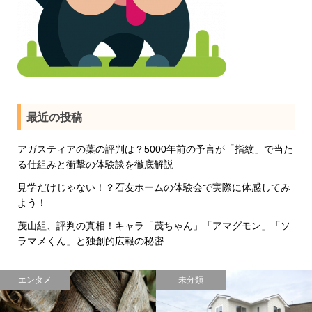
最近の投稿
アガスティアの葉の評判は？5000年前の予言が「指紋」で当た
る仕組みと衝撃の体験談を徹底解説
見学だけじゃない！？石友ホームの体験会で実際に体感してみ
よう！
茂山組、評判の真相！キャラ「茂ちゃん」「アマグモン」「ソ
ラマメくん」と独創的広報の秘密
エンタメ
未分類