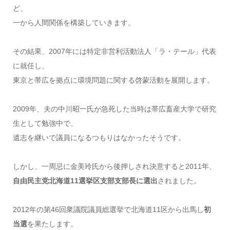
ど、
一から人間関係を構築していきます。
その結果、2007年には特定非営利活動法人「ラ・テール」代表
に就任し、
東京と帯広を拠点に環境問題に関する啓蒙活動を展開します。
2009年、夫の中川昭一氏が急死した当時は帯広畜産大学で研究
生として勉強中で、
遺志を継いで議員になるつもりはなかったそうです。
しかし、一周忌に金美玲氏から後押しされ決意すると2011年、
自由民主党北海道11選挙区支部支部長に選出
されました。
2012年の第46回衆議院議員総選挙で北海道11区から出馬し
初
当選
を果たします。