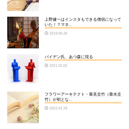
上野健一はインスタもできる僧侶になって
いた！？マネ...
2019.06.26
バイデン氏、あつ森に現る
2021.02.02
フラワーアーキテクト・垂見圭竹（垂水圭
竹）が初とな...
2022.01.29