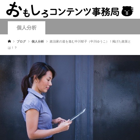
個人分析
ブログ
個人分析
政治家の道を進む中川郁子（中川ゆうこ）！掲げた政策と
は！？