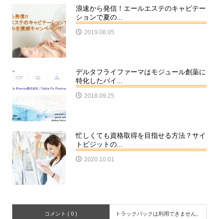
浪速から発信！エールエステのキャビテー
ションで夏の...
2019.08.05
デルタフライファーマはモジュール創薬に
特化したバイ...
2018.09.25
忙しくても資格取得を目指せる方法？サイ
トビジットの...
2020.10.01
コメント ( 0 )
トラックバックは利用できません。