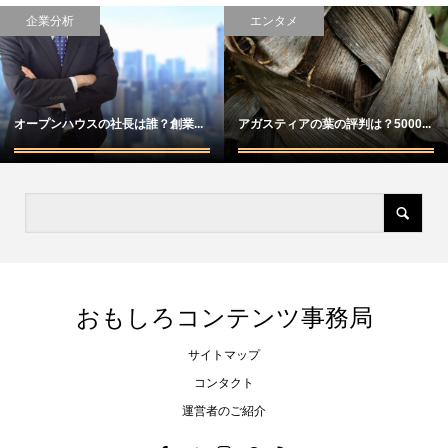
エンタメ
未分類
誰？創業...
アガスティアの葉の評判は？5000...
見学だけじゃない！？石
おもしろコンテンツ事務局
サイトマップ
コンタクト
運営者のご紹介