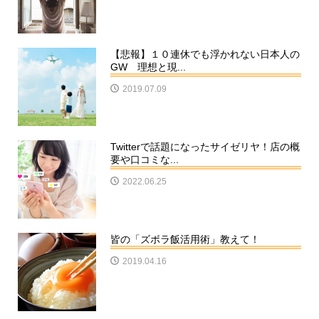
【悲報】１０連休でも浮かれない日本人の
GW 理想と現...
2019.07.09
Twitterで話題になったサイゼリヤ！店の概
要や口コミな...
2022.06.25
皆の「ズボラ飯活用術」教えて！
2019.04.16