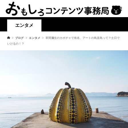
エンタメ
ブログ
エンタメ
草間彌生のカボチャで有名、アートの島直島って？土日で
いけるの！？