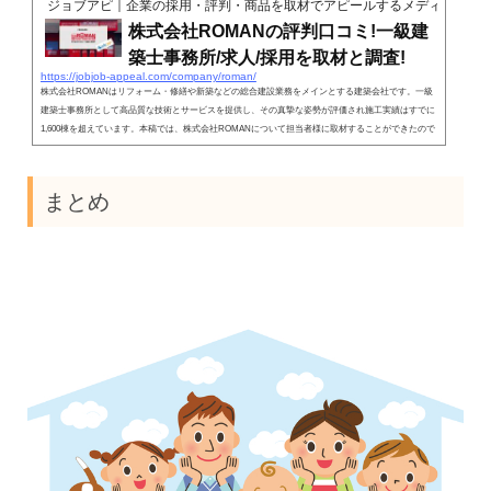
ジョブアピ｜企業の採用・評判・商品を取材でアピールするメディア
株式会社ROMANの評判口コミ!一級建
築士事務所/求人/採用を取材と調査!
https://jobjob-appeal.com/company/roman/
株式会社ROMANはリフォーム・修繕や新築などの総合建設業務をメインとする建築会社です。一級
建築士事務所として高品質な技術とサービスを提供し、その真摯な姿勢が評価され施工実績はすでに
1,600棟を超えています。本稿では、株式会社ROMANについて担当者様に取材することができたので
その内容をメインに、評判や採用情報など編集部で独自調査した結果も紹介していきたいと思いま
す。
まとめ