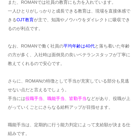
また、ROMANでは社員の教育にも力を入れています。
一人ひとりがしっかりと成長できる教育は、現場を直接体感で
きる
OJT教育
が主で、知識やノウハウをダイレクトに吸収でき
るのが利点です。
なお、ROMANで働く社員の
平均年齢は40代
と落ち着いた年齢
の方が多く、入社時は面倒見の良いベテランスタッフが丁寧に
教えてくれるので安心です。
さらに、ROMANの特徴として手当が充実している部分も見逃
せない点だと言えるでしょう。
手当には
役職手当、職能手当、皆勤手当
などがあり、役職が上
がっていくごとにさらなる給料アップが目指せます。
職能手当は、定期的に行う能力判定によって支給額が決まる仕
組みです。