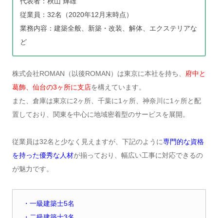
代表者：秋山 輝雄
従業員：32名（2020年12月末時点）
業務内容：建築全般、新築・改装、解体、エクステリアな
ど
株式会社ROMAN（以後ROMAN）は東京に本社を持ち、
府中と
葛飾、仙台の3ヶ所に支店
を構えています。
また、倉庫は東京に2ヶ所、千葉に1ヶ所、神奈川に1ヶ所と配
置しており、関東を中心に地域密着型のサービスを展開。
従業員は32名と少なく見えますが、下記のように
専門的な資格
を持った優秀な人材
が揃っており、幅広い工事に対応できるの
が魅力です。
・一級建築士5名
・二級建築士3名