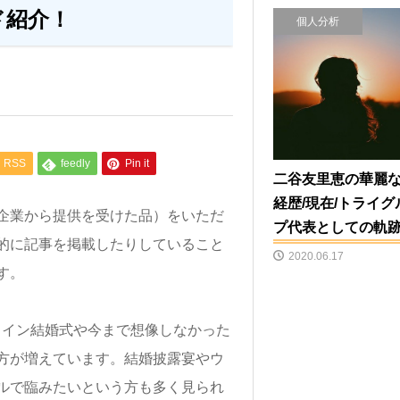
ド紹介！
個人分析
RSS
feedly
Pin it
二谷友里恵の華麗
経歴/現在/トライグ
企業から提供を受けた品）をいただ
プ代表としての軌
的に記事を掲載したりしていること
2020.06.17
す。
ライン結婚式や今まで想像しなかった
方が増えています。結婚披露宴やウ
ルで臨みたいという方も多く見られ