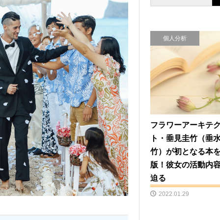
個人分析
フラワーアーキテ
ト・垂見圭竹（垂
竹）が初となる本
版！彼女の活動内
迫る
2022.01.29