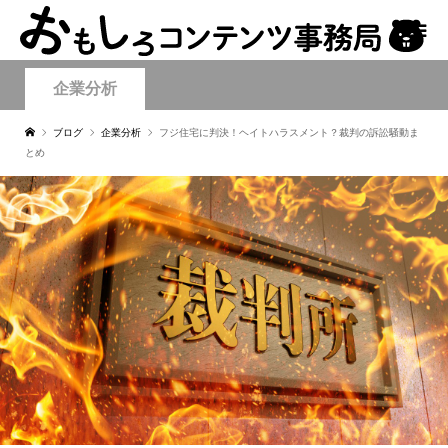
企業分析
ブログ
企業分析
フジ住宅に判決！ヘイトハラスメント？裁判の訴訟騒動ま
とめ