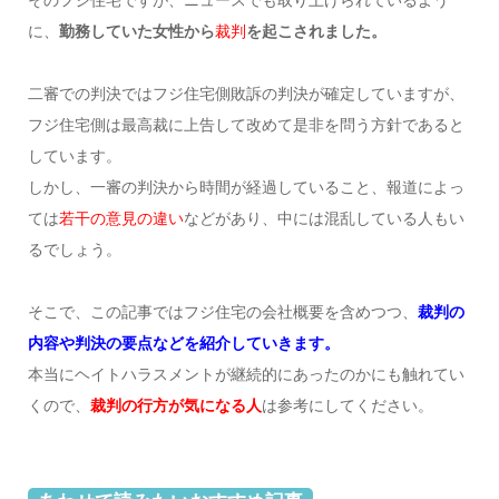
に、
勤務していた女性から
裁判
を起こされました。
二審での判決ではフジ住宅側敗訴の判決が確定していますが、
フジ住宅側は最高裁に上告して改めて是非を問う方針であると
しています。
しかし、一審の判決から時間が経過していること、報道によっ
ては
若干の意見の違い
などがあり、中には混乱している人もい
るでしょう。
そこで、この記事ではフジ住宅の会社概要を含めつつ、
裁判の
内容や判決の要点などを紹介していきます。
本当にヘイトハラスメントが継続的にあったのかにも触れてい
くので、
裁判の行方が気になる人
は参考にしてください。