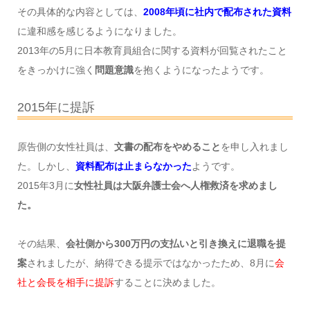
その具体的な内容としては、
2008年頃に社内で配布された資料
に違和感を感じるようになりました。
2013年の5月に日本教育員組合に関する資料が回覧されたこと
をきっかけに強く
問題意識
を抱くようになったようです。
2015年に提訴
原告側の女性社員は、
文書の配布をやめること
を申し入れまし
た。しかし、
資料配布は止まらなかった
ようです。
2015年3月に
女性社員は大阪弁護士会へ人権救済を求めまし
た。
その結果、
会社側から300万円の支払いと引き換えに退職を提
案
されましたが、納得できる提示ではなかったため、8月に
会
社と会長を相手に提訴
することに決めました。