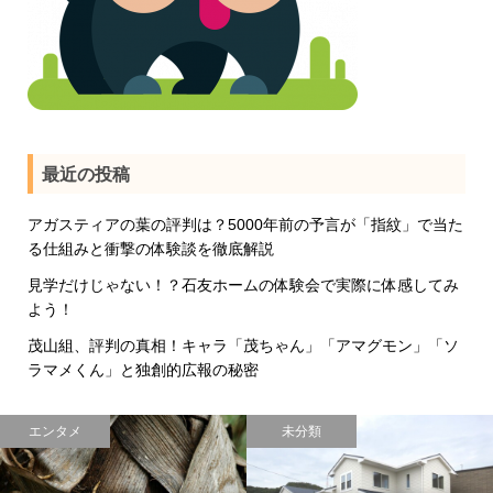
最近の投稿
アガスティアの葉の評判は？5000年前の予言が「指紋」で当た
る仕組みと衝撃の体験談を徹底解説
見学だけじゃない！？石友ホームの体験会で実際に体感してみ
よう！
茂山組、評判の真相！キャラ「茂ちゃん」「アマグモン」「ソ
ラマメくん」と独創的広報の秘密
エンタメ
未分類