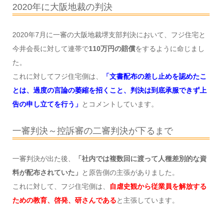
2020年に大阪地裁の判決
2020年7月に一審の大阪地裁堺支部判決において、フジ住宅と
今井会長に対して連帯で
110万円の賠償
をするように命じまし
た。
これに対してフジ住宅側は、
「文書配布の差し止めを認めたこ
とは、過度の言論の萎縮を招くこと、判決は到底承服できず上
告の申し立てを行う」
とコメントしています。
一審判決～控訴審の二審判決が下るまで
一審判決が出た後、
「社内では複数回に渡って人種差別的な資
料が配布されていた」
と原告側の主張がありました。
これに対して、フジ住宅側は、
自虐史観から従業員を解放する
ための教育、啓発、研さんである
と主張しています。