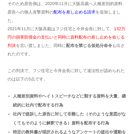
そのため原告側は、2020年11月に大阪高裁へ人種差別的資料、
原告への個人攻撃資料の
配布を差し止める請求
を追加しまし
た。
2021年11月に大阪高裁はフジ住宅と今井会長に対して、
132万
円の損害賠償金の支払いと同時に資料配布の差し止めを命じる
判決
を言い渡しました。同時に
配布を禁じる仮処分命令
も出さ
れたのです。
この判決で、フジ住宅と今井会長に対して違法性が認められた
のは以下の3点です。
人種差別資料やヘイトスピーチなどに類する資料を大量、継
続的に社内で配布する行為
社内で提訴した原告に対して非難した（そのような意図がな
くてもそのように解釈できる）資料を配布する行為
特定の教科書が採択されるようなアンケートの提出や運動を