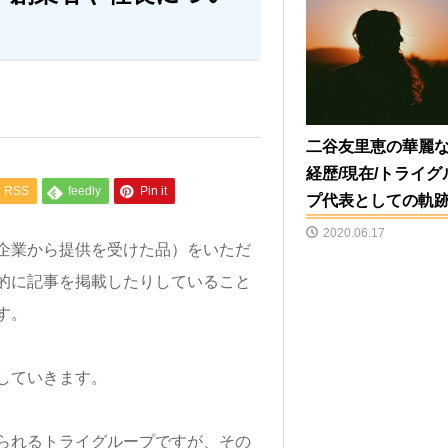
二谷友里恵の華麗
経歴/現在/トライグ
RSS
feedly
Pin it
プ代表としての軌
2020.06.17
企業から提供を受けた品）をいただ
的に記事を掲載したりしていること
す。
していきます。
られるトライグループですが、その