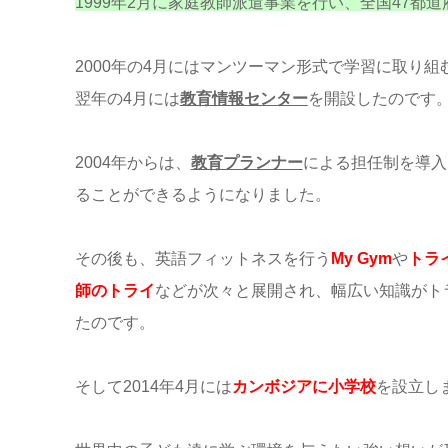
1999年2月に家庭教師派遣事業を行い、全国47都
2000年の4月にはマンツーマン形式で学習に取り組
翌年の4月には
教育情報センター
を開設したのです
2004年からは、
教育プランナー
による担任制を導入
ることができるようになりました。
その後も、英語フィットネスを行う
My Gym
や
トラ
師のトライ
などが次々と展開され、幅広い知識がト
たのです。
そして2014年4月には
カンボジアに小学校
を設立し