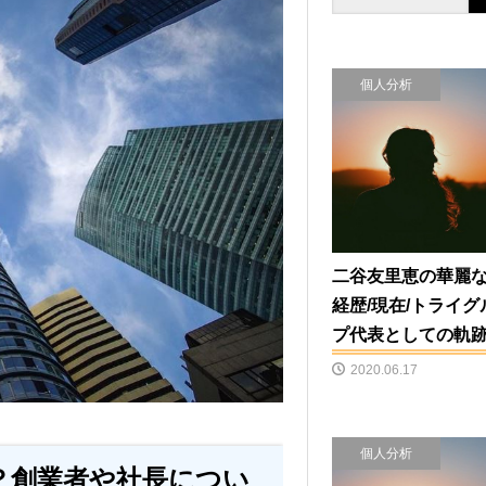
個人分析
二谷友里恵の華麗
経歴/現在/トライグ
プ代表としての軌
2020.06.17
個人分析
？創業者や社長につい