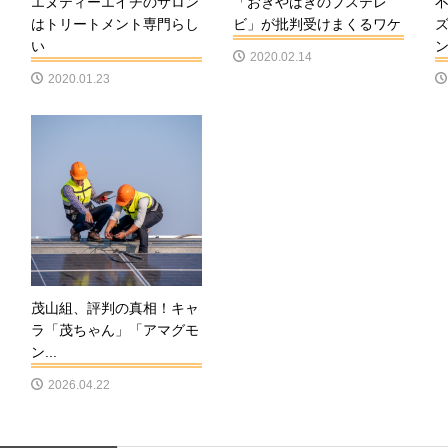
エヌティーエイチのサロン
「おぎやはぎのブステレ
はトリートメント専門らし
ビ」が批判受けまくるワケ
い
ン.
2020.02.14
2020.01.23
茂山組、評判の真相！キャ
ラ「茂ちゃん」「アマグモ
ン...
2026.04.22