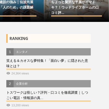
建設の強み｜仙波尚展
ちょっと贅沢な平屋がイマド
「人のため」の課題解
キ？！ウッドライフホームの口
コミ評...
RANKING
1
エンタメ
笑える＆カオスな夢特集！「面白い夢」に隠された意
味とは？
24,364 views
2
企業分析
トスワークは怪しい？評判・口コミを徹底調査｜しつ
こい電話・情報源の真...
13,200 views