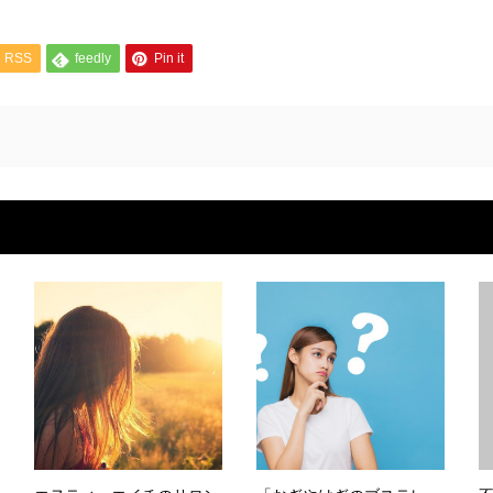
RSS
feedly
Pin it