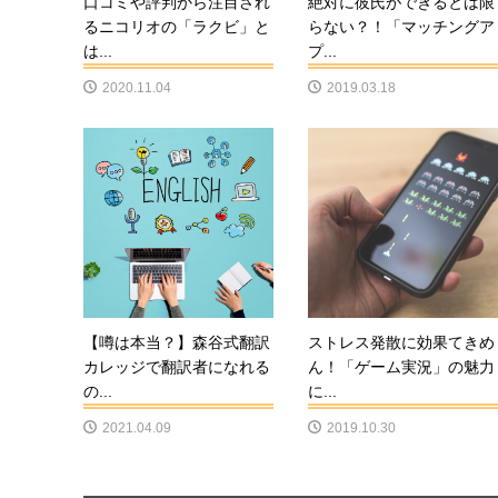
口コミや評判から注目され
絶対に彼氏ができるとは限
るニコリオの「ラクビ」と
らない？！「マッチングア
は...
プ...
2020.11.04
2019.03.18
【噂は本当？】森谷式翻訳
ストレス発散に効果てきめ
カレッジで翻訳者になれる
ん！「ゲーム実況」の魅力
の...
に...
2021.04.09
2019.10.30