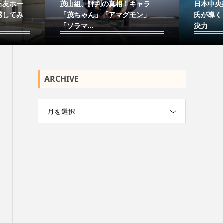
石友ホー
茂山組、評判の真相！キャラ
日本中央
感してみ
「茂ちゃん」「アマグモン」
氏が導く
「ソラマ...
決力
ARCHIVE
月を選択