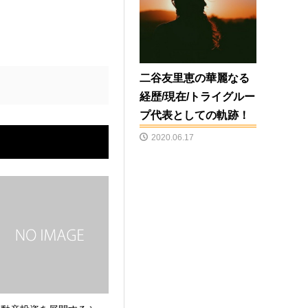
二谷友里恵の華麗なる
経歴/現在/トライグルー
プ代表としての軌跡！
2020.06.17