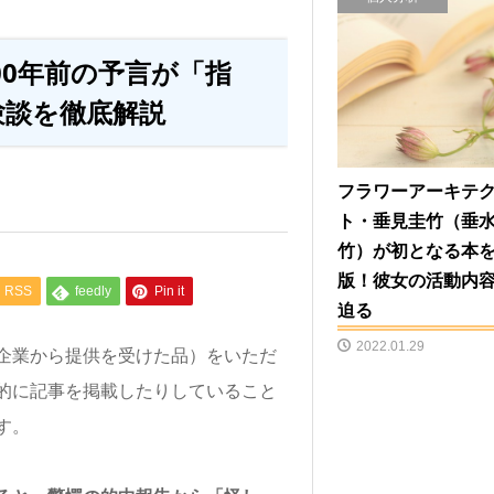
00年前の予言が「指
験談を徹底解説
フラワーアーキテ
ト・垂見圭竹（垂
竹）が初となる本
版！彼女の活動内
RSS
feedly
Pin it
迫る
2022.01.29
企業から提供を受けた品）をいただ
的に記事を掲載したりしていること
す。