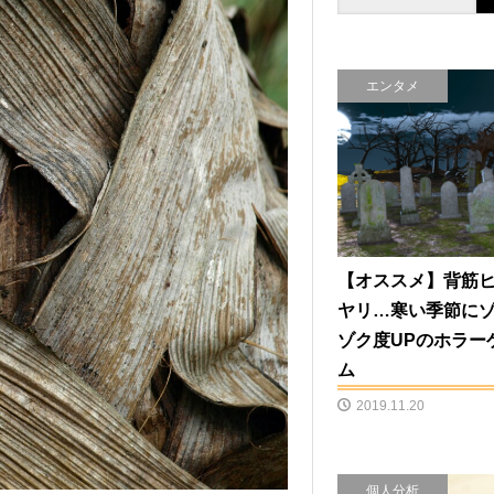
エンタメ
【オススメ】背筋
ヤリ…寒い季節に
ゾク度UPのホラー
ム
2019.11.20
個人分析