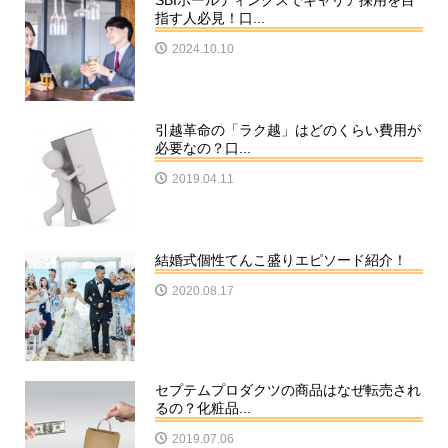
SBIホールディングスでキャリア採用を目
指す人必見！口...
2024.10.10
引越革命の「ラク越」はどのくらい費用が
必要なの？口...
2019.04.11
結婚式個性てんこ盛りエピソード紹介！
2020.08.17
セプテムプロダクツの商品はなぜ転売され
るの？化粧品...
2019.07.06