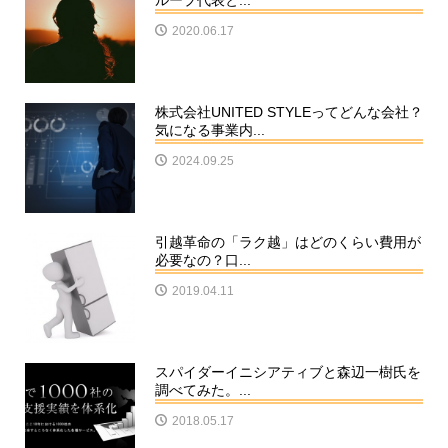
ループ代表と...
2020.06.17
株式会社UNITED STYLEってどんな会社？
気になる事業内...
2024.09.25
引越革命の「ラク越」はどのくらい費用が
必要なの？口...
2019.04.11
スパイダーイニシアティブと森辺一樹氏を
調べてみた。...
2018.05.17