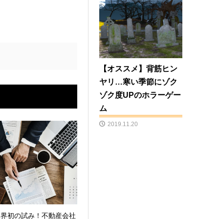
【オススメ】背筋ヒン
ヤリ…寒い季節にゾク
ゾク度UPのホラーゲー
ム
2019.11.20
業界初の試み！不動産会社