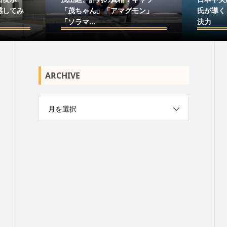
感してみ
「茂ちゃん」「アマグモン」
氏が導く
「ソラマ...
決力
ARCHIVE
月を選択