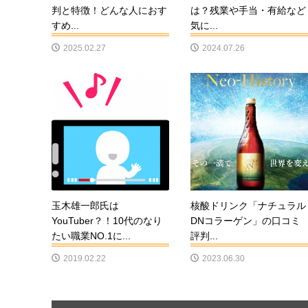
判と特徴！どんな人におす
は？残業や手当・有給など
すめ...
気に...
2025.02.27
2024.07.26
玉木雄一郎氏は
核酸ドリンク「ナチュラル
YouTuber？！10代のなり
DNコラーゲン」の口コミ
たい職業NO.1に...
評判...
2019.02.22
2023.06.30