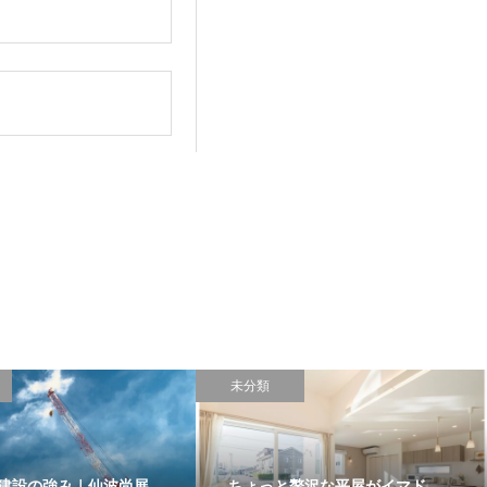
。
未分類
建設の強み｜仙波尚展
ちょっと贅沢な平屋がイマド