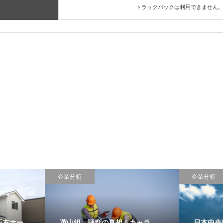
トラックバックは利用できません
企業分析
企業分析
石友ホー
茂山組、評判の真相！キャラ
日本中央