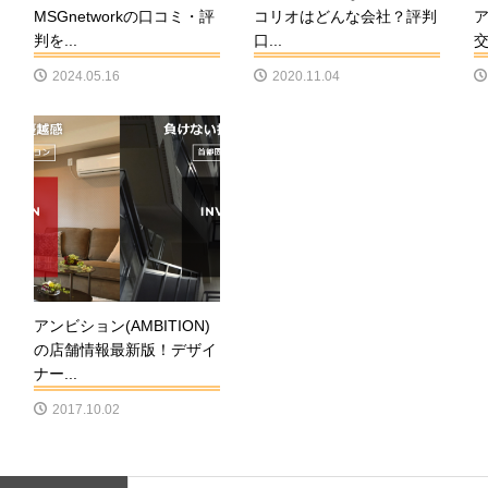
MSGnetworkの口コミ・評
コリオはどんな会社？評判
判を...
口...
交.
2024.05.16
2020.11.04
アンビション(AMBITION)
の店舗情報最新版！デザイ
ナー...
2017.10.02