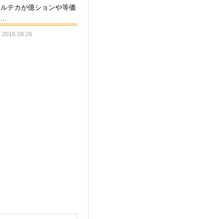
アルテカが億ションや等価
..
2016.08.26