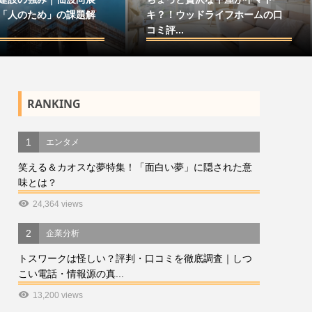
「人のため」の課題解
キ？！ウッドライフホームの口
コミ評...
RANKING
1
エンタメ
笑える＆カオスな夢特集！「面白い夢」に隠された意
味とは？
24,364 views
2
企業分析
トスワークは怪しい？評判・口コミを徹底調査｜しつ
こい電話・情報源の真...
13,200 views