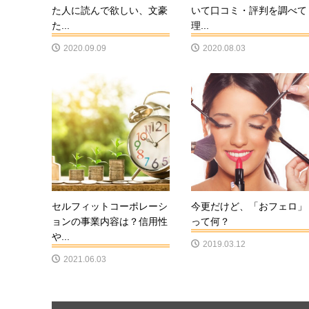
た人に読んで欲しい、文豪
いて口コミ・評判を調べて
た...
理...
2020.09.09
2020.08.03
セルフィットコーポレーシ
今更だけど、「おフェロ」
ョンの事業内容は？信用性
って何？
や...
2019.03.12
2021.06.03