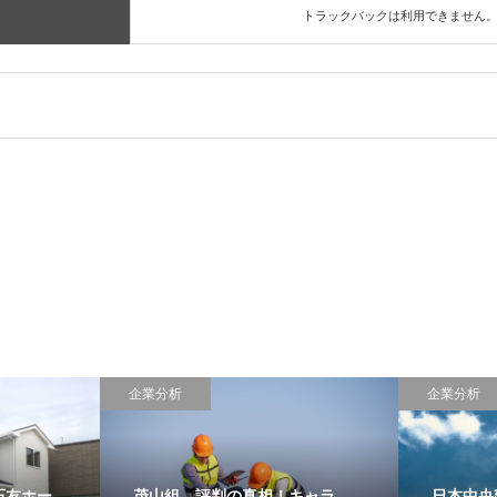
トラックバックは利用できません
企業分析
企業分析
石友ホー
茂山組、評判の真相！キャラ
日本中央