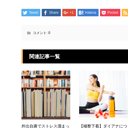
Tweet
Share
+1
Hatena
Pocket
コメント:
0
関連記事一覧
外出自粛でストレス溜まっ
【補整下着】ダイアナにつ