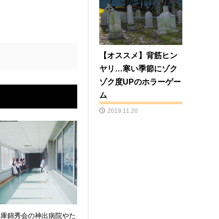
【オススメ】背筋ヒン
ヤリ…寒い季節にゾク
ゾク度UPのホラーゲー
ム
2019.11.20
兵庫錦秀会の神出病院やた