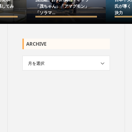
感してみ
「茂ちゃん」「アマグモン」
氏が導く
「ソラマ...
決力
ARCHIVE
月を選択