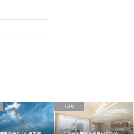
。
未分類
建設の強み｜仙波尚展
ちょっと贅沢な平屋がイマド