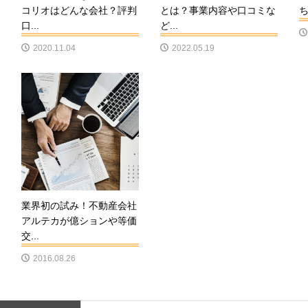
コリオはどんな会社？評判
とは？事業内容や口コミな
口...
ど...
2020.11.04
2022.05.19
業界初の試み！不動産会社
アルテカが億ションや等価
交...
2016.08.26