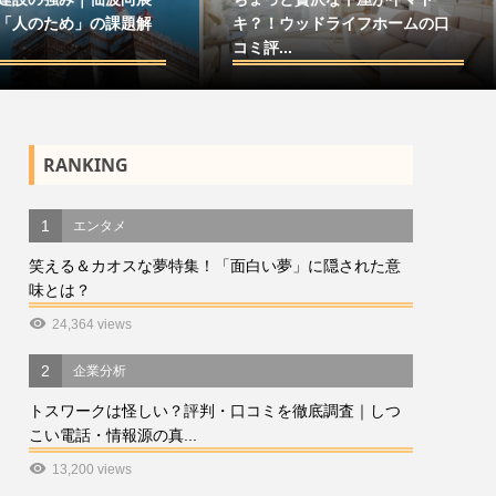
「人のため」の課題解
キ？！ウッドライフホームの口
コミ評...
RANKING
1
エンタメ
笑える＆カオスな夢特集！「面白い夢」に隠された意
味とは？
24,364 views
2
企業分析
トスワークは怪しい？評判・口コミを徹底調査｜しつ
こい電話・情報源の真...
13,200 views