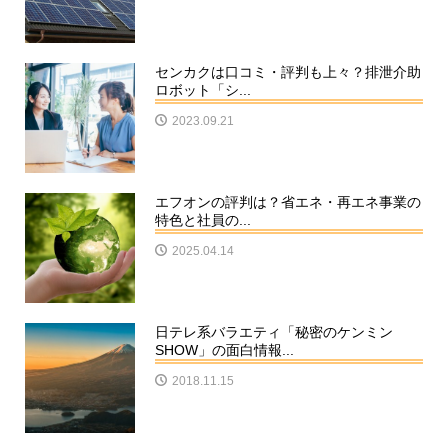
センカクは口コミ・評判も上々？排泄介助
ロボット「シ...
2023.09.21
エフオンの評判は？省エネ・再エネ事業の
特色と社員の...
2025.04.14
日テレ系バラエティ「秘密のケンミン
SHOW」の面白情報...
2018.11.15