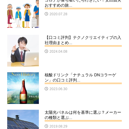
コロナが落ち着いたら行きたい！安田昌夫
おすすめの旅...
2020.07.28
【口コミ評判】テクノクリエイティブの入
社理由まとめ...
2024.04.08
核酸ドリンク「ナチュラル DNコラーゲ
ン」の口コミ評判...
2023.06.30
太陽光パネルは何を基準に選ぶ？メーカー
の種類と選ぶ...
2019.08.29