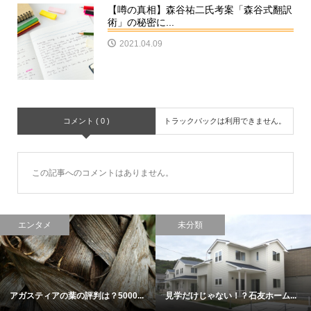
【噂の真相】森谷祐二氏考案「森谷式翻訳
術」の秘密に...
2021.04.09
コメント ( 0 )
トラックバックは利用できません。
この記事へのコメントはありません。
エンタメ
未分類
アガスティアの葉の評判は？5000...
見学だけじゃない！？石友ホーム...