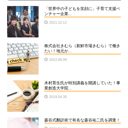
「世界中の子どもを笑顔に」子育て支援ベ
ンチャー企業...
2021.10.12
株式会社きむら（新鮮市場きむら）で働き
たい！地元か...
2022.06.08
木村育生氏が特別講義を開講していた！事
業創造大学院...
2019.04.30
森谷式翻訳術で有名な森谷祐二氏を調査！