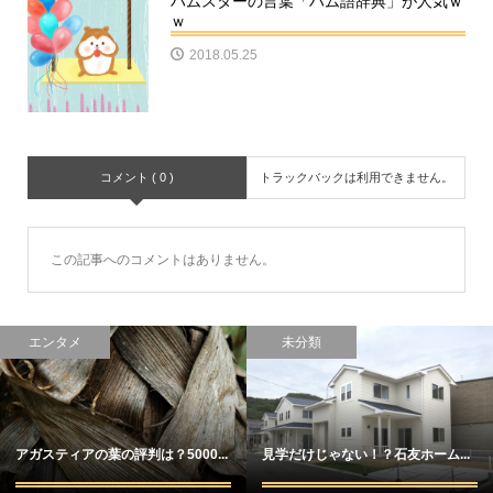
ハムスターの言葉「ハム語辞典」が人気ｗ
ｗ
2018.05.25
コメント ( 0 )
トラックバックは利用できません。
この記事へのコメントはありません。
エンタメ
未分類
アガスティアの葉の評判は？5000...
見学だけじゃない！？石友ホーム...