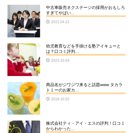
中古車販売ネクステージの採用がおもしろ
すぎてやばい...
2022.04.22
幼児教育などを手掛ける塾アイキューと
は？口コミ評判...
2023.10.04
商品名がジワジワ来ると話題www タカラ
トミーのお家カ...
2018.10.02
株式会社ティ・アイ・エスの評判！口コミ
からわかった...