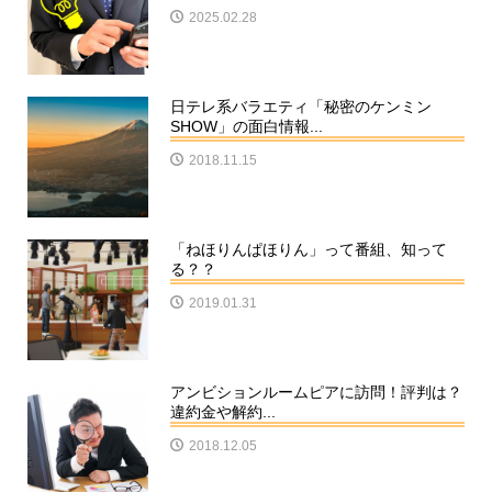
2025.02.28
日テレ系バラエティ「秘密のケンミン
SHOW」の面白情報...
2018.11.15
「ねほりんぱほりん」って番組、知って
る？？
2019.01.31
アンビションルームピアに訪問！評判は？
違約金や解約...
2018.12.05