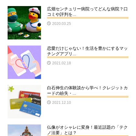
広畑センチュリー病院ってどんな病院？口
コミや評判を...
2020.03.25
恋愛だけじゃない！生活を豊かにするマッ
チングアプリ...
2021.02.18
白石伸生の体験談から学べ！クレジットカ
ードの紛失・...
2021.12.10
仏像がオシャレに変身！最近話題の「テク
ノ法要」とは？