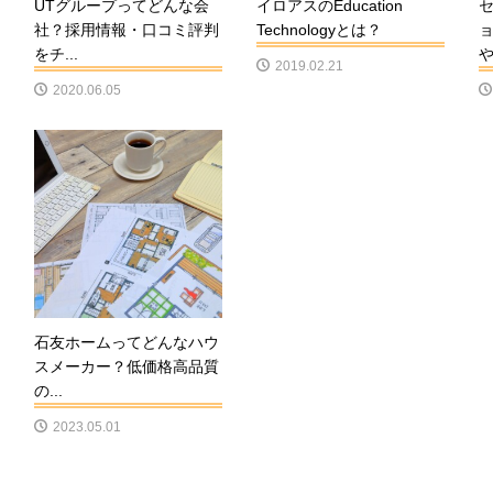
UTグループってどんな会
イロアスのEducation
社？採用情報・口コミ評判
Technologyとは？
をチ...
や.
2019.02.21
2020.06.05
石友ホームってどんなハウ
スメーカー？低価格高品質
の...
2023.05.01