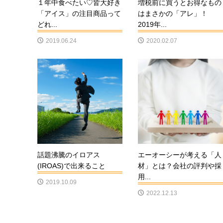
１年中食べたい♡皆大好き
増税前に買うとお得なもの
「アイス」の注目商品って
はまさかの「アレ」！
どれ...
2019年...
2019.06.24
2020.02.07
話題沸騰のイロアス
エーオーシーが考える「人
(IROAS)で出来ること
材」とは？会社の評判や採
用...
2019.10.09
2022.12.13