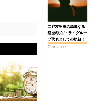
二谷友里恵の華麗なる
経歴/現在/トライグルー
プ代表としての軌跡！
2020.06.17