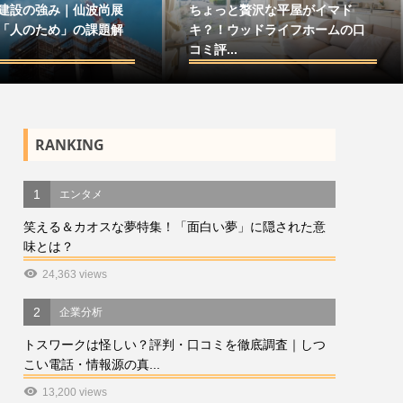
建設の強み｜仙波尚展
ちょっと贅沢な平屋がイマド
「人のため」の課題解
キ？！ウッドライフホームの口
コミ評...
RANKING
1
エンタメ
笑える＆カオスな夢特集！「面白い夢」に隠された意
味とは？
24,363 views
2
企業分析
トスワークは怪しい？評判・口コミを徹底調査｜しつ
こい電話・情報源の真...
13,200 views