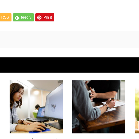
RSS
feedly
Pin it