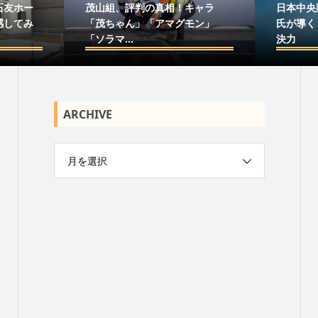
石友ホー
茂山組、評判の真相！キャラ
日本中央
感してみ
「茂ちゃん」「アマグモン」
氏が導く
「ソラマ...
決力
ARCHIVE
月を選択