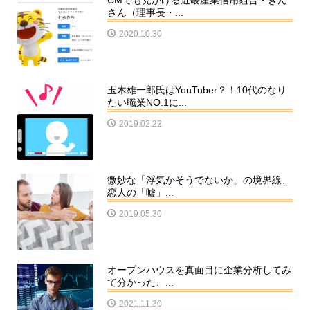
CMでも見かける近畿産業信用組合・きん
さん（理事長・...
2020.10.30
玉木雄一郎氏はYouTuber？！10代のなり
たい職業NO.1に...
2019.02.22
微妙な「浮気かそうでないか」の境界線、
恋人の「嘘」...
2019.05.30
オープンハウスを真面目に企業分析してみ
て分かった、...
2021.11.30