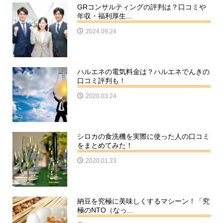
GRコンサルティングの評判は？口コミや
年収・福利厚生...
2024.09.24
ハルエネの電気料金は？ハルエネでんきの
口コミ評判も！
2020.03.24
シロカの食洗機を実際に使った人の口コミ
をまとめてみた！
2020.01.23
納豆を究極に美味しくするマシーン！「究
極のNTO（なっ...