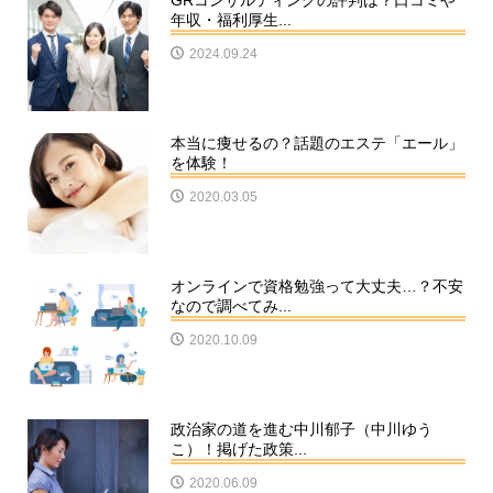
GRコンサルティングの評判は？口コミや
年収・福利厚生...
2024.09.24
本当に痩せるの？話題のエステ「エール」
を体験！
2020.03.05
オンラインで資格勉強って大丈夫…？不安
なので調べてみ...
2020.10.09
政治家の道を進む中川郁子（中川ゆう
こ）！掲げた政策...
2020.06.09