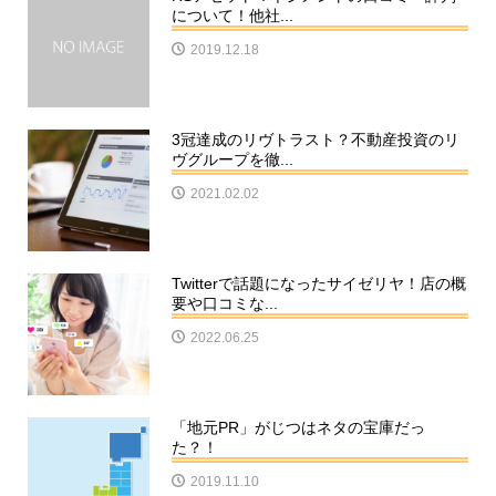
について！他社...
2019.12.18
3冠達成のリヴトラスト？不動産投資のリ
ヴグループを徹...
2021.02.02
Twitterで話題になったサイゼリヤ！店の概
要や口コミな...
2022.06.25
「地元PR」がじつはネタの宝庫だっ
た？！
2019.11.10