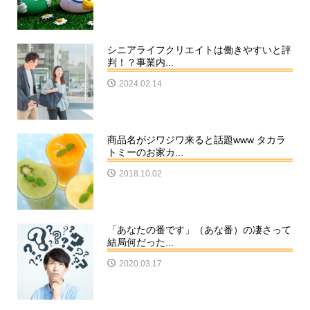
シニアライフクリエイトは働きやすいと評
判！？事業内...
2024.02.14
商品名がジワジワ来ると話題www タカラ
トミーのお家カ...
2018.10.02
「あなたの番です」（あな番）の凄さって
結局何だった...
2020.03.17