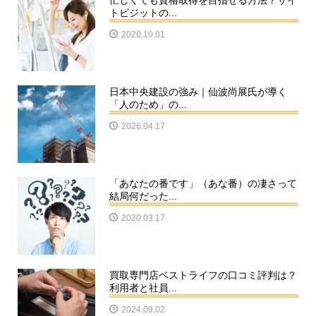
忙しくても資格取得を目指せる方法？サイ
トビジットの...
2020.10.01
日本中央建設の強み｜仙波尚展氏が導く
「人のため」の...
2026.04.17
「あなたの番です」（あな番）の凄さって
結局何だった...
2020.03.17
買取専門店ベストライフの口コミ評判は？
利用者と社員...
2024.09.02