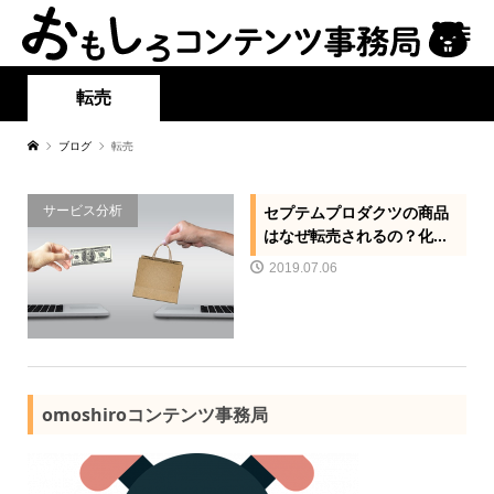
転売
ブログ
転売
サービス分析
セプテムプロダクツの商品
はなぜ転売されるの？化...
2019.07.06
omoshiroコンテンツ事務局