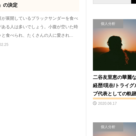
」の決定
菓が展開しているブラックサンダーを食べ
個人分析
がある人は多いでしょう。小腹が空いた時
と食べられ、たくさんの人に愛され...
02.25
二谷友里恵の華麗
経歴/現在/トライグ
プ代表としての軌
2020.06.17
個人分析