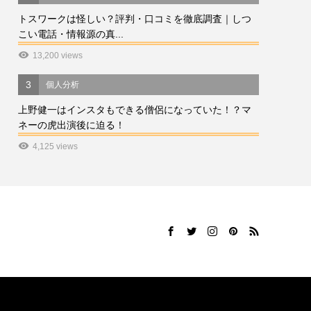
トスワークは怪しい？評判・口コミを徹底調査｜しつ
こい電話・情報源の真...
13,200 views
3
個人分析
上野健一はインスタもできる僧侶になっていた！？マ
ネーの虎出演後に迫る！
4,125 views