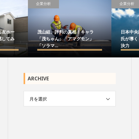
企業分析
企業分析
石友ホー
茂山組、評判の真相！キャラ
日本中央
感してみ
「茂ちゃん」「アマグモン」
氏が導く
「ソラマ...
決力
ARCHIVE
月を選択