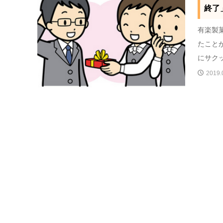
終了
有楽製
たこと
にサクッ
2019.