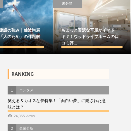
未分類
建設の強み｜仙波尚展
ちょっと贅沢な平屋がイマド
「人のため」の課題解
キ？！ウッドライフホームの口
コミ評...
RANKING
1
エンタメ
笑える＆カオスな夢特集！「面白い夢」に隠された意
味とは？
24,365 views
2
企業分析