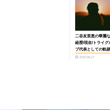
二谷友里恵の華麗
経歴/現在/トライグ
プ代表としての軌
2020.06.17