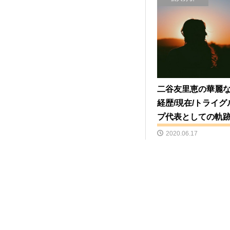
二谷友里恵の華麗
経歴/現在/トライグ
プ代表としての軌
2020.06.17