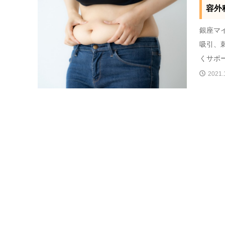
容外
銀座マ
吸引、
くサポー
2021.