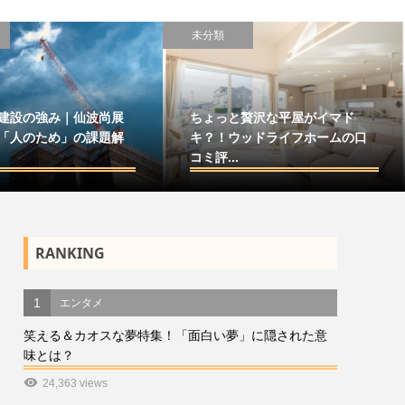
未分類
建設の強み｜仙波尚展
ちょっと贅沢な平屋がイマド
「人のため」の課題解
キ？！ウッドライフホームの口
コミ評...
RANKING
1
エンタメ
笑える＆カオスな夢特集！「面白い夢」に隠された意
味とは？
24,363 views