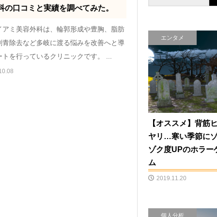
科の口コミと実績を調べてみた。
イアミ美容外科は、輪郭形成や豊胸、脂肪
エンタメ
刺青除去など多岐に渡る悩みを改善へと導
トを行っているクリニックです。 ...
10.08
【オススメ】背筋
ヤリ…寒い季節に
ゾク度UPのホラー
ム
2019.11.20
個人分析