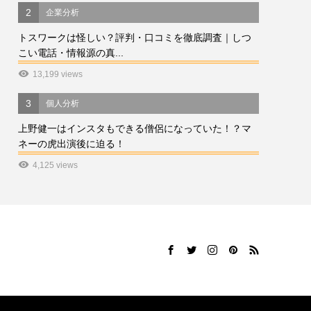
2
企業分析
トスワークは怪しい？評判・口コミを徹底調査｜しつ
こい電話・情報源の真...
13,199 views
3
個人分析
上野健一はインスタもできる僧侶になっていた！？マ
ネーの虎出演後に迫る！
4,125 views