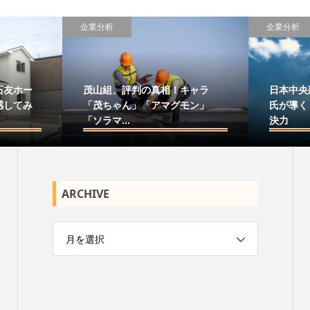
企業分析
企業分析
石友ホー
茂山組、評判の真相！キャラ
日本中央
感してみ
「茂ちゃん」「アマグモン」
氏が導く
「ソラマ...
決力
ARCHIVE
月を選択