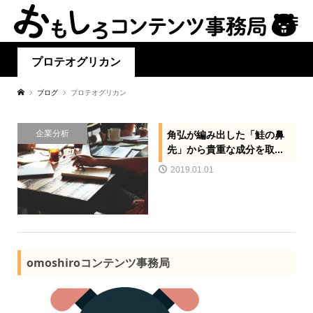
プロテオグリカン
ブログ
プロテオグリカン
企業分析
角弘が編み出した「鮭の鼻
先」から貴重な成分を取...
2019.01.01
omoshiroコンテンツ事務局