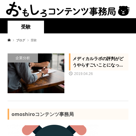
受験
ブログ
受験
企業分析
メディカルラボの評判がど
うやらすごいことになっ...
2019.04.26
omoshiroコンテンツ事務局