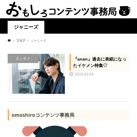
ジャニーズ
ブログ
ジャニーズ
エンタメ
『anan』過去に表紙になっ
たイケメン特集♡
2019.03.04
omoshiroコンテンツ事務局